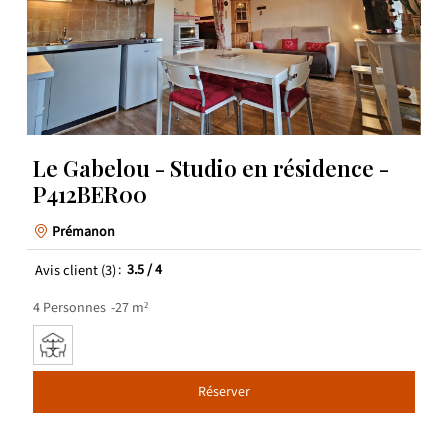
Le Gabelou - Studio en résidence -
P412BER00
Prémanon
Avis client
(3)
3.5
/ 4
4
Personnes
27
m²
Réserver