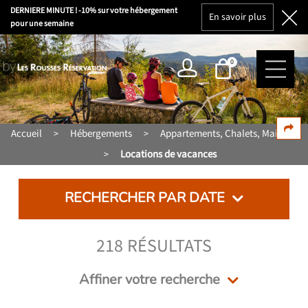
DERNIERE MINUTE ! -10% sur votre hébergement
En savoir plus
pour une semaine
0
Accueil
Hébergements
Appartements, Chalets, Maisons
>
>
Locations de vacances
>
RECHERCHER PAR DATE
218
RÉSULTATS
Affiner votre recherche