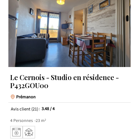
Le Cernois - Studio en résidence -
P432GOU00
Prémanon
Avis client
(21)
3.48
/ 4
4
Personnes
23
m²