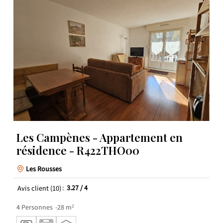
Les Campènes - Appartement en
résidence - R422THO00
Les Rousses
Avis client
(10)
3.27
/ 4
4
Personnes
28
m²