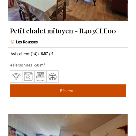
Petit chalet mitoyen - R403CLE00
Les Rousses
Avis client
(14)
3.57
/ 4
4
Personnes
50
m²
Réserver