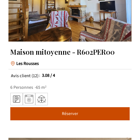
Maison mitoyenne - R602PER00
Les Rousses
Avis client
(12)
3.08
/ 4
6
Personnes
65
m²
Réserver