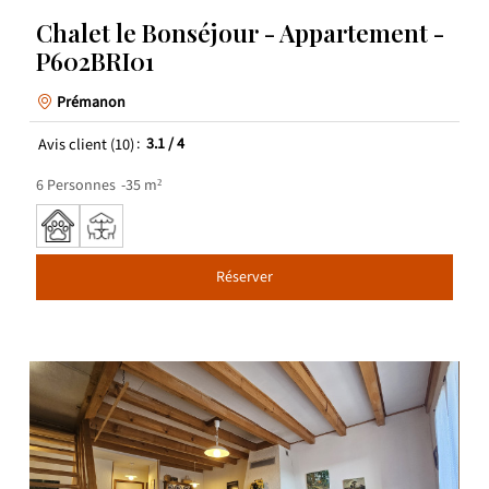
Chalet le Bonséjour - Appartement -
P602BRI01
Prémanon
Avis client
(10)
3.1
/ 4
6
Personnes
35
m²
Réserver