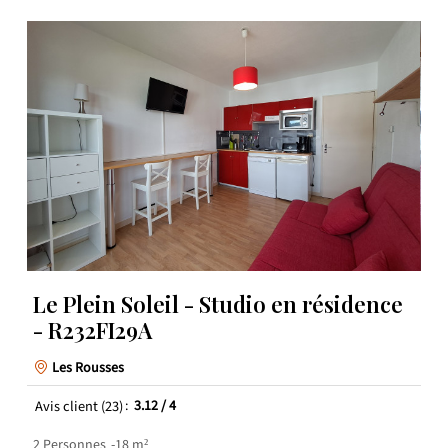
Le Plein Soleil - Studio en résidence
- R232FI29A
Les Rousses
Avis client
(23)
3.12
/ 4
2
Personnes
18
m²