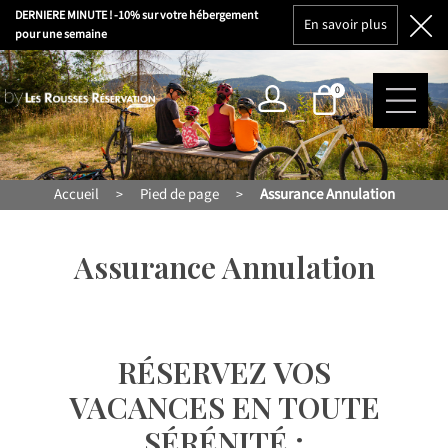
DERNIERE MINUTE ! -10% sur votre hébergement
En savoir plus
pour une semaine
0
Accueil
Pied de page
Assurance Annulation
>
>
Assurance Annulation
RÉSERVEZ VOS
VACANCES EN TOUTE
SÉRÉNITÉ
: