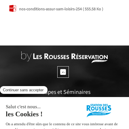
nos-conditions-assur-sam-loisirs-254
( 555.58 Ko )
Groupes et Séminaires
Questions fréquentes
Espace propriétaires
Office de tourisme