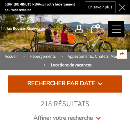
DERNIERE MINUTE ! -10% sur votre hébergement
En savoir plus
pour une semaine
0
Accueil
Hébergements
Appartements, Chalets, Maisons
>
>
Locations de vacances
>
RECHERCHER PAR DATE
218
RÉSULTATS
Affiner votre recherche