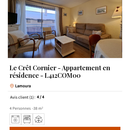
Le Crêt Cornier - Appartement en
résidence - L412COM00
Lamoura
Avis client
(1)
4
/ 4
4
Personnes
38
m²