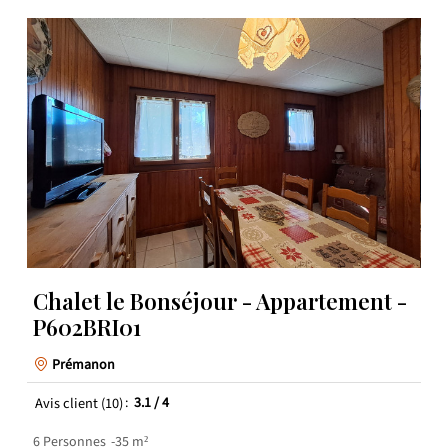
Chalet le Bonséjour - Appartement -
P602BRI01
Prémanon
Avis client
(10)
3.1
/ 4
6
Personnes
35
m²