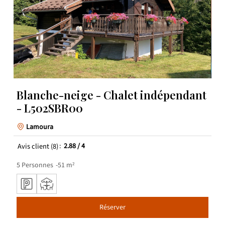
Blanche-neige - Chalet indépendant
- L502SBR00
Lamoura
Avis client
(8)
2.88
/ 4
5
Personnes
51
m²
Réserver