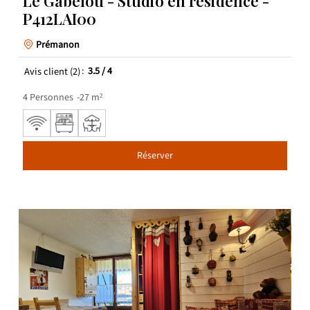
Le Gabelou - Studio en résidence -
P412LAI00
Prémanon
Avis client
(2)
3.5
/ 4
4
Personnes
27
m²
Réserver