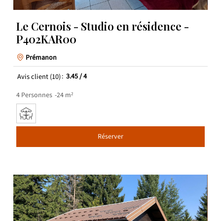
Le Cernois - Studio en résidence -
P402KAR00
Prémanon
Avis client
(10)
3.45
/ 4
4
Personnes
24
m²
Réserver