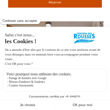
Réserver
Le Lac - Appartement en résidence -
R412DUC00
Les Rousses