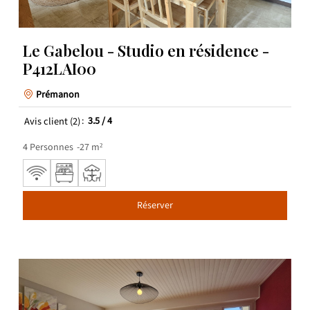
Le Gabelou - Studio en résidence -
P412LAI00
Prémanon
Avis client
(2)
3.5
/ 4
4
Personnes
27
m²
Réserver