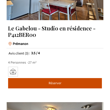
Le Gabelou - Studio en résidence -
P412BER00
Prémanon
Avis client
(3)
3.5
/ 4
4
Personnes
27
m²
Réserver