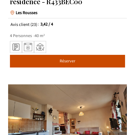
résidence - R433BEC00
Les Rousses
Avis client
(23)
3,42
/ 4
4
Personnes
40
m²
Réserver