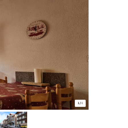
1
/
6