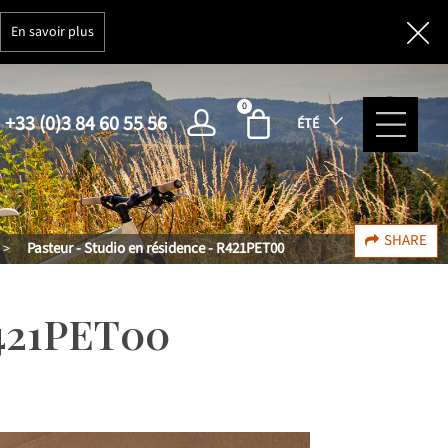
En savoir plus
0
+33 (0)3 84 60 55 56
ÉTÉ
SHARE
Pasteur - Studio en résidence - R421PET00
>
421PET00