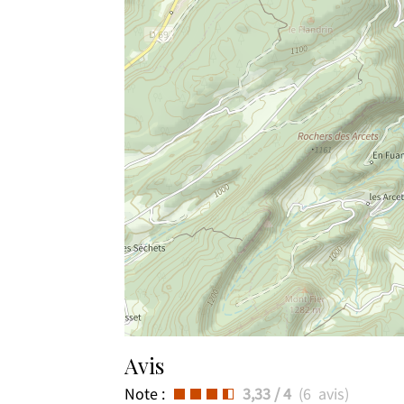
Avis
Note :
3,33
/ 4
(
6
avis
)