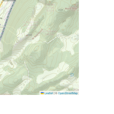
Leaflet
|
©
OpenStreetMap