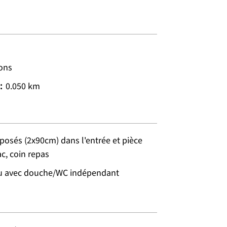
ions
:
0.050
km
rposés (2x90cm) dans l'entrée et pièce
ac, coin repas
au avec douche/WC indépendant