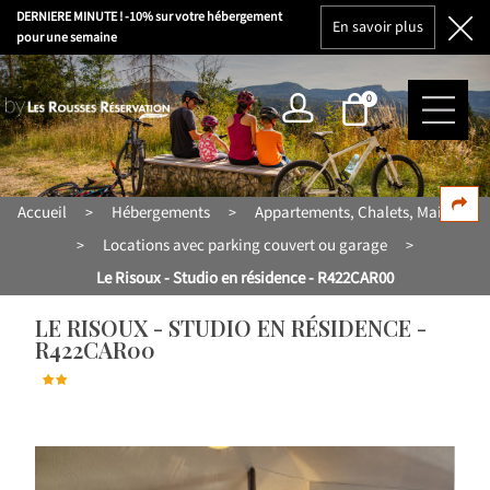
DERNIERE MINUTE ! -10% sur votre hébergement
En savoir plus
pour une semaine
0
Accueil
Hébergements
Appartements, Chalets, Maisons
>
>
Locations avec parking couvert ou garage
>
>
Le Risoux - Studio en résidence - R422CAR00
LE RISOUX - STUDIO EN RÉSIDENCE -
R422CAR00