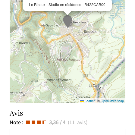
Le Risoux - Studio en résidence - R422CAR00
Leaflet
|
©
OpenStreetMap
Avis
Note :
3,36
/ 4
(
11
avis
)