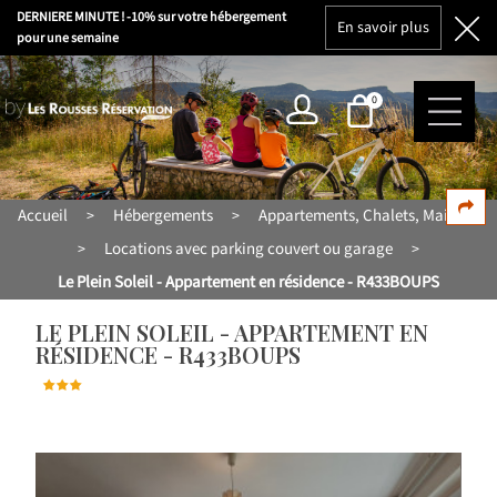
DERNIERE MINUTE ! -10% sur votre hébergement
En savoir plus
pour une semaine
0
Accueil
Hébergements
Appartements, Chalets, Maisons
>
>
Locations avec parking couvert ou garage
>
>
Le Plein Soleil - Appartement en résidence - R433BOUPS
LE PLEIN SOLEIL - APPARTEMENT EN
RÉSIDENCE - R433BOUPS