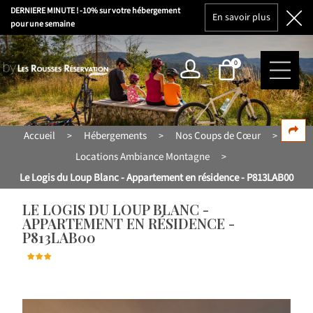
DERNIERE MINUTE ! -10% sur votre hébergement
En savoir plus
pour une semaine
0
Accueil
Hébergements
Nos Coups de Cœur
>
>
>
Locations Ambiance Montagne
>
Le Logis du Loup Blanc - Appartement en résidence - P813LAB00
LE LOGIS DU LOUP BLANC -
APPARTEMENT EN RÉSIDENCE -
P813LAB00