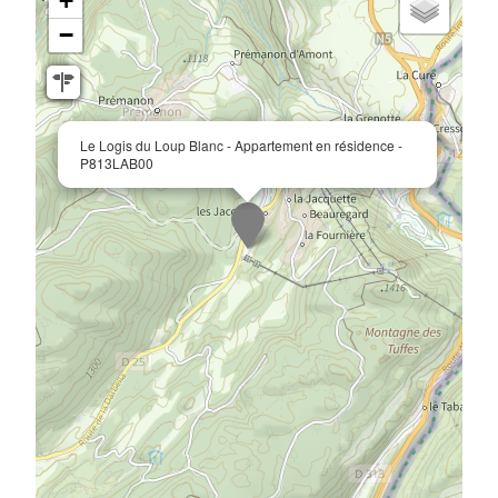
+
−
Le Logis du Loup Blanc - Appartement en résidence -
P813LAB00