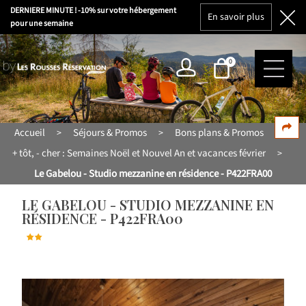
DERNIERE MINUTE ! -10% sur votre hébergement
En savoir plus
pour une semaine
0
Accueil
Séjours & Promos
Bons plans & Promos
>
>
>
+ tôt, - cher : Semaines Noël et Nouvel An et vacances février
>
Le Gabelou - Studio mezzanine en résidence - P422FRA00
LE GABELOU - STUDIO MEZZANINE EN
RÉSIDENCE - P422FRA00