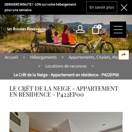
DERNIERE MINUTE ! -10% sur votre hébergement
En savoir plus
pour une semaine
0
Accueil
Hébergements
Appartements, Chalets, Maisons
>
>
Locations de vacances
>
>
Le Crêt de la Neige - Appartement en résidence - P422EP00
LE CRÊT DE LA NEIGE - APPARTEMENT
EN RÉSIDENCE - P422EP00