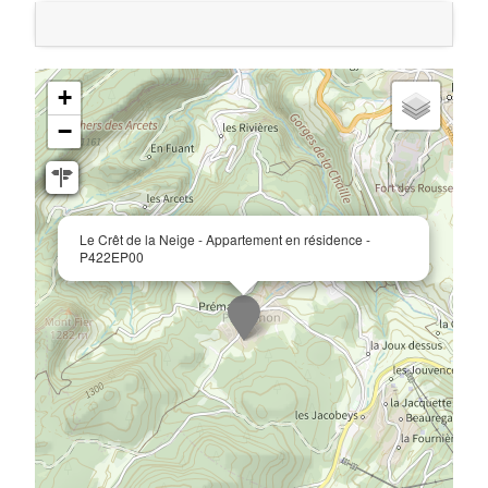
+
−
Le Crêt de la Neige - Appartement en résidence -
P422EP00