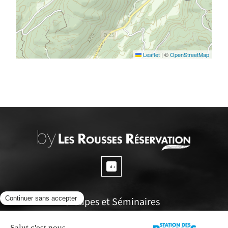
Leaflet
|
©
OpenStreetMap
Groupes et Séminaires
Questions fréquentes