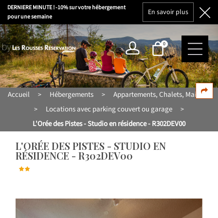
DERNIERE MINUTE ! -10% sur votre hébergement
En savoir plus
pour une semaine
0
Accueil
Hébergements
Appartements, Chalets, Maisons
>
>
Locations avec parking couvert ou garage
>
>
L'Orée des Pistes - Studio en résidence - R302DEV00
L'ORÉE DES PISTES - STUDIO EN
RÉSIDENCE - R302DEV00