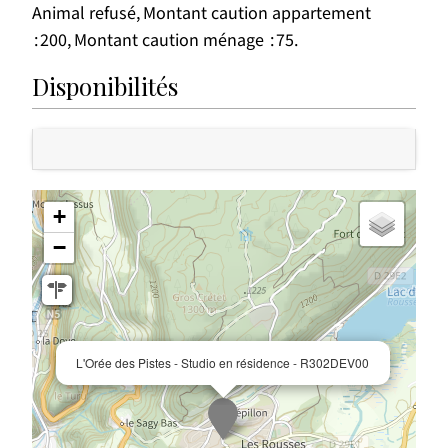
Animal refusé
Montant caution appartement
200
Montant caution ménage
75
Disponibilités
+
−
L'Orée des Pistes - Studio en résidence - R302DEV00