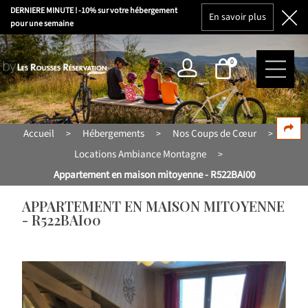
DERNIERE MINUTE ! -10% sur votre hébergement
En savoir plus
pour une semaine
0
Accueil
Hébergements
Nos Coups de Cœur
>
>
>
Locations Ambiance Montagne
>
Appartement en maison mitoyenne - R522BAI00
APPARTEMENT EN MAISON MITOYENNE
- R522BAI00