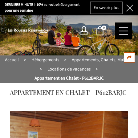
DERNIERE MINUTE ! -10% sur votre hébergement
En savoir plus
pour une semaine
0
Accueil
Hébergements
Appartements, Chalets, Maisons
>
>
Locations de vacances
>
>
Appartement en Chalet - P612BARJC
APPARTEMENT EN CHALET - P612BARJC