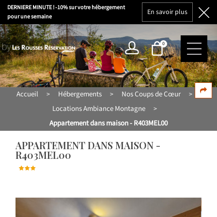
DERNIERE MINUTE ! -10% sur votre hébergement
En savoir plus
pour une semaine
0
Accueil
Hébergements
Nos Coups de Cœur
>
>
>
Locations Ambiance Montagne
>
Appartement dans maison - R403MEL00
APPARTEMENT DANS MAISON -
R403MEL00