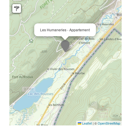
Les Humaneries - Appartement
Leaflet
|
©
OpenStreetMap