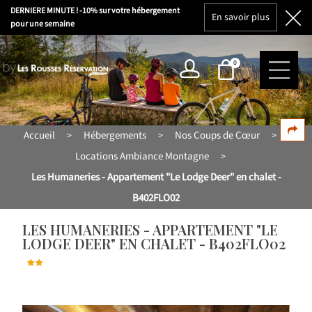
DERNIERE MINUTE ! -10% sur votre hébergement
En savoir plus
pour une semaine
0
Accueil
Hébergements
Nos Coups de Cœur
>
>
>
Locations Ambiance Montagne
>
Les Humaneries - Appartement "Le Lodge Deer" en chalet -
B402FLO02
LES HUMANERIES - APPARTEMENT "LE
LODGE DEER" EN CHALET - B402FLO02