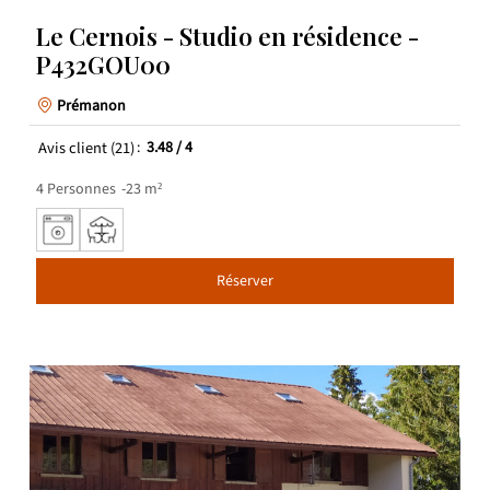
Le Cernois - Studio en résidence -
P432GOU00
Prémanon
Avis client
(21)
3.48
/ 4
4
Personnes
23
m²
Réserver