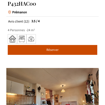
P432HAC00
Prémanon
Avis client
(12)
3.5
/ 4
4
Personnes
24
m²
Réserver