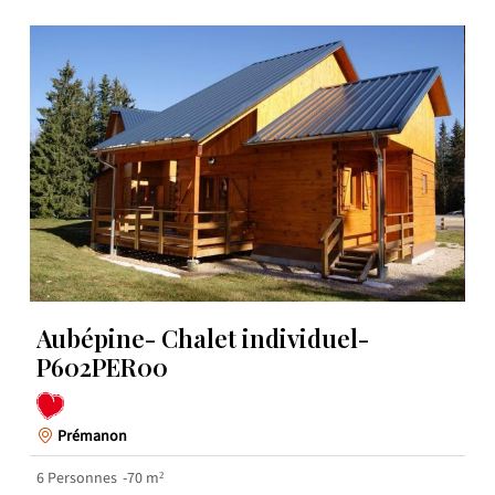
Aubépine- Chalet individuel-
P602PER00
Prémanon
6
Personnes
70
m²