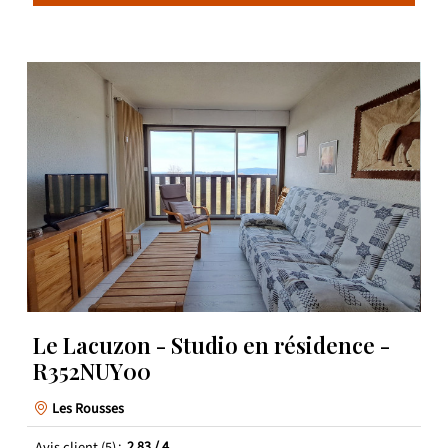
Le Lacuzon - Studio en résidence -
R352NUY00
Les Rousses
Avis client
(5)
2.83
/ 4