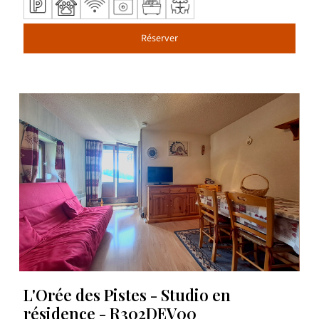
Réserver
L'Orée des Pistes - Studio en
résidence - R302DEV00