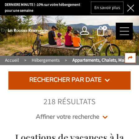
DERNIERE MINUTE ! -10% sur votre hébergement
En savoir plus
pour une semaine
0
Accueil
Hébergements
Appartements, Chalets, Maisons
>
>
RECHERCHER PAR DATE
218
RÉSULTATS
Affiner votre recherche
Locations de vacances à la